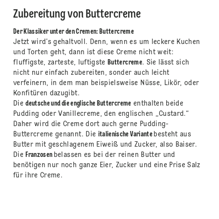
Zubereitung von Buttercreme
Der Klassiker unter den Cremen: Buttercreme
Jetzt wird’s gehaltvoll. Denn, wenn es um leckere Kuchen
und Torten geht, dann ist diese Creme nicht weit:
fluffigste, zarteste, luftigste
Buttercreme
. Sie lässt sich
nicht nur einfach zubereiten, sonder auch leicht
verfeinern, in dem man beispielsweise Nüsse, Likör, oder
Konfitüren dazugibt.
Die
deutsche und die englische Buttercreme
enthalten beide
Pudding oder Vanillecreme, den englischen „Custard.“
Daher wird die Creme dort auch gerne Pudding-
Buttercreme genannt. Die
italienische Variante
besteht aus
Butter mit geschlagenem Eiweiß und Zucker, also Baiser.
Die
Franzosen
belassen es bei der reinen Butter und
benötigen nur noch ganze Eier, Zucker und eine Prise Salz
für ihre Creme.