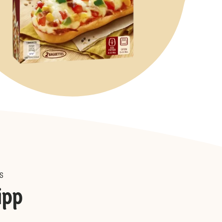
S
ipp