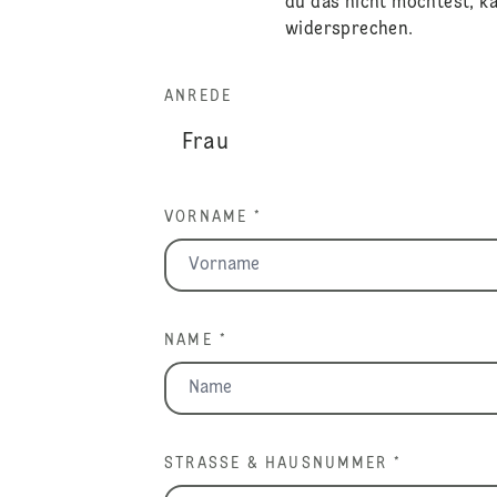
du das nicht möchtest, ka
widersprechen.
ANREDE
VORNAME *
NAME *
STRASSE & HAUSNUMMER *