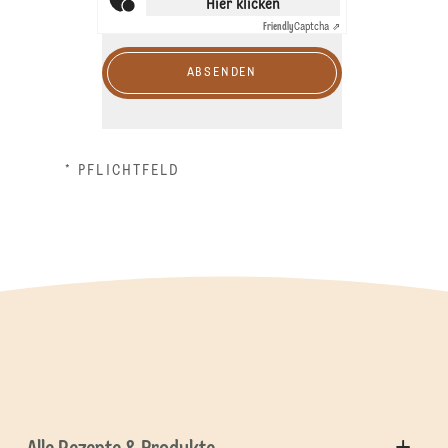
Hier klicken
Friendly
Captcha ⇗
ABSENDEN
* PFLICHTFELD