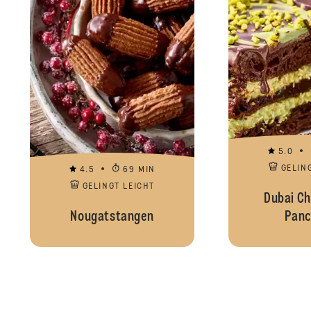
5.0
GELIN
4.5
69 MIN
GELINGT LEICHT
Dubai Ch
Nougatstangen
Panc