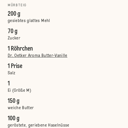
MÜRBTEIG
200 g
gesiebtes glattes Mehl
70 g
Zucker
1 Röhrchen
Dr. Oetker Aroma Butter-Vanille
1 Prise
Salz
1
Ei (Größe M)
150 g
weiche Butter
100 g
geröstete, geriebene Haselnüsse