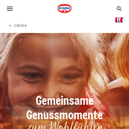
ZURÜCK
Gemeinsame
Genussmomente
zum Wohlfühlen