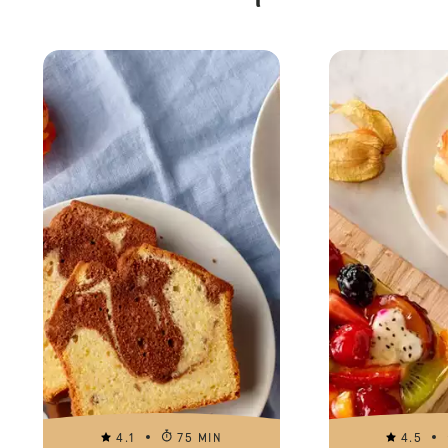
4.1
75 MIN
4.5