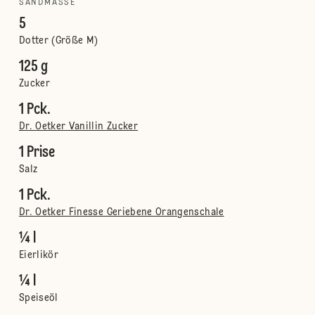
SANDMASSE
5
Dotter (Größe M)
125 g
Zucker
1 Pck.
Dr. Oetker Vanillin Zucker
1 Prise
Salz
1 Pck.
Dr. Oetker Finesse Geriebene Orangenschale
¼ l
Eierlikör
¼ l
Speiseöl