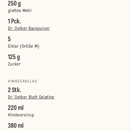
250 g
glattes Mehl
1 Pck.
Dr. Oetker Backpulver
5
Eiklar (Größe M)
125 g
Zucker
HIMBEERBELAG
2 Stk.
Dr. Oetker Blatt Gelatine
220 ml
Himbeersirup
380 ml