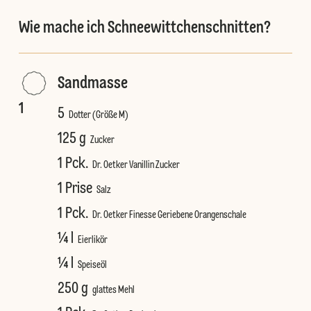
Wie mache ich Schneewittchenschnitten?
Sandmasse
1
5
Dotter (Größe M)
125 g
Zucker
1 Pck.
Dr. Oetker Vanillin Zucker
1 Prise
Salz
1 Pck.
Dr. Oetker Finesse Geriebene Orangenschale
¼ l
Eierlikör
¼ l
Speiseöl
250 g
glattes Mehl