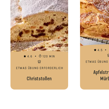
4.5
4.6
120 MIN
ETWAS ÜBUNG
ETWAS ÜBUNG ERFORDERLICH
Apfelstr
Christstollen
Mürb