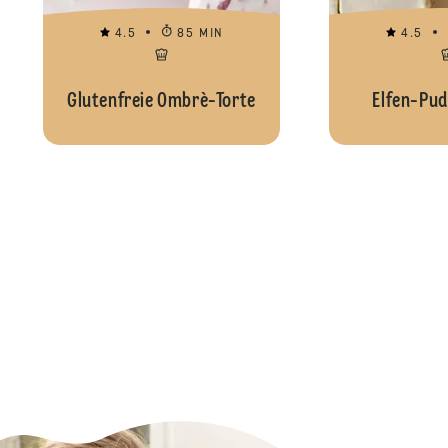
4.5
85 MIN
4.5
Glutenfreie Ombrè-Torte
Elfen-Pud