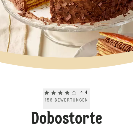
Current rating 4.4. Click to rate.
4.4
156
BEWERTUNGEN
Dobostorte