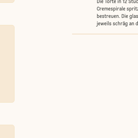
Die Torte in 12 Stü
Cremespirale sprit
bestreuen. Die gla
jeweils schräg an 