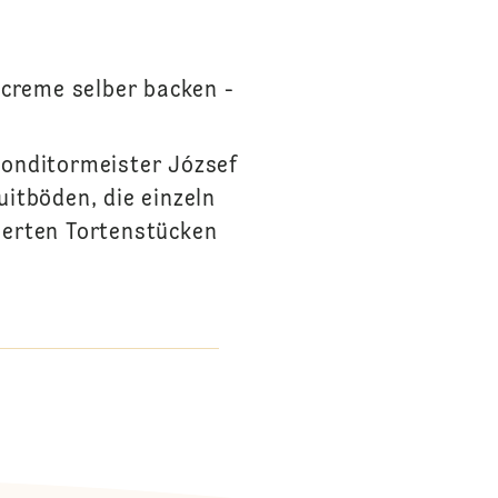
ocreme selber backen -
onditormeister József
itböden, die einzeln
erten Tortenstücken