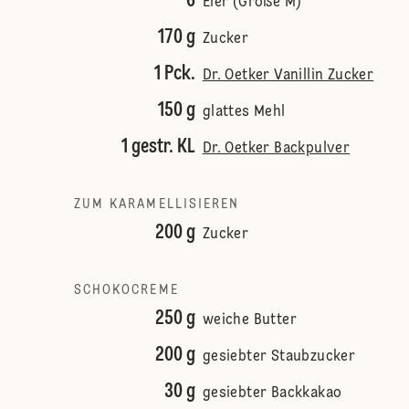
6
Eier (Größe M)
170 g
Zucker
1 Pck.
Dr. Oetker Vanillin Zucker
150 g
glattes Mehl
1 gestr. KL
Dr. Oetker Backpulver
ZUM KARAMELLISIEREN
200 g
Zucker
SCHOKOCREME
250 g
weiche Butter
200 g
gesiebter Staubzucker
30 g
gesiebter Backkakao