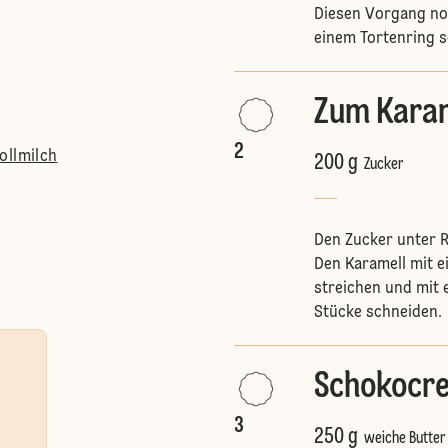
Diesen Vorgang noc
einem Tortenring 
Zum Karam
2
ollmilch
200 g
Zucker
Den Zucker unter R
Den Karamell mit e
streichen und mit 
Stücke schneiden.
Schokocr
3
250 g
weiche Butter