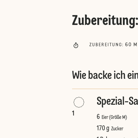
Zubereitung
60
M
ZUBEREITUNG
:
Wie backe ich e
Spezial-S
1
6
Eier (Größe M)
170 g
Zucker