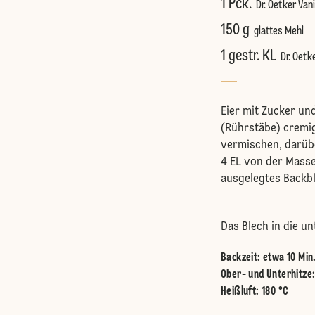
1 Pck.
Dr. Oetker Vani
150 g
glattes Mehl
1 gestr. KL
Dr. Oetk
Eier mit Zucker un
(Rührstäbe) cremig
vermischen, darüb
4 EL von der Masse
ausgelegtes Backbl
Das Blech in die u
Backzeit: etwa 10 Min
Ober- und Unterhitze
Heißluft
:
180 °C