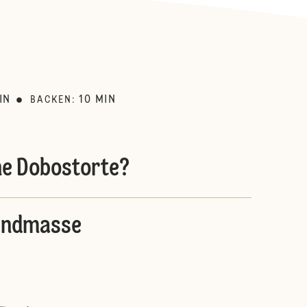
:
IN
10
MIN
BACKEN
:
ine Dobostorte?
andmasse