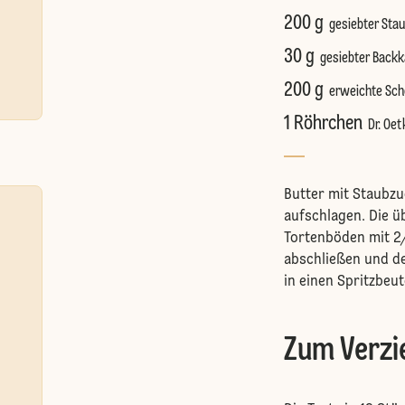
200 g
gesiebter Sta
30 g
gesiebter Back
200 g
erweichte Sch
1 Röhrchen
Dr. Oe
Butter mit Staubz
aufschlagen. Die ü
Tortenböden mit 2
abschließen und d
in einen Spritzbeute
Zum Verzi