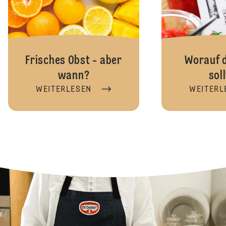
Frisches Obst - aber
Worauf 
wann?
sol
WEITERLESEN
WEITERL