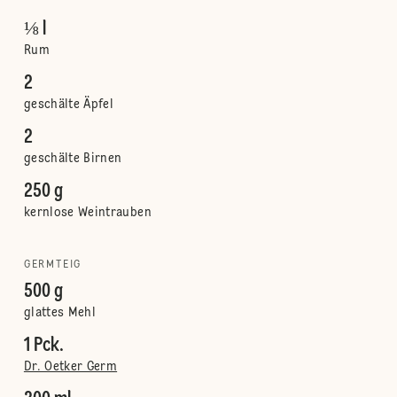
⅛ l
Rum
2
geschälte Äpfel
2
geschälte Birnen
250 g
kernlose Weintrauben
GERMTEIG
500 g
glattes Mehl
1 Pck.
Dr. Oetker Germ