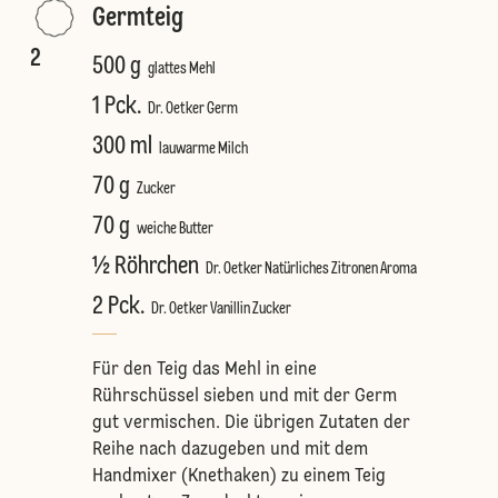
Germteig
2
500 g
glattes Mehl
1 Pck.
Dr. Oetker Germ
300 ml
lauwarme Milch
70 g
Zucker
70 g
weiche Butter
½ Röhrchen
Dr. Oetker Natürliches Zitronen Aroma
2 Pck.
Dr. Oetker Vanillin Zucker
Für den Teig das Mehl in eine
Rührschüssel sieben und mit der Germ
gut vermischen. Die übrigen Zutaten der
Reihe nach dazugeben und mit dem
Handmixer (Knethaken) zu einem Teig