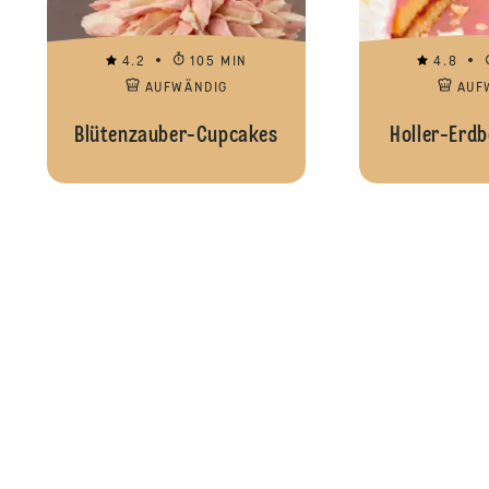
4.2
105 MIN
4.8
AUFWÄNDIG
AUF
Blütenzauber-Cupcakes
Holler-Erdb