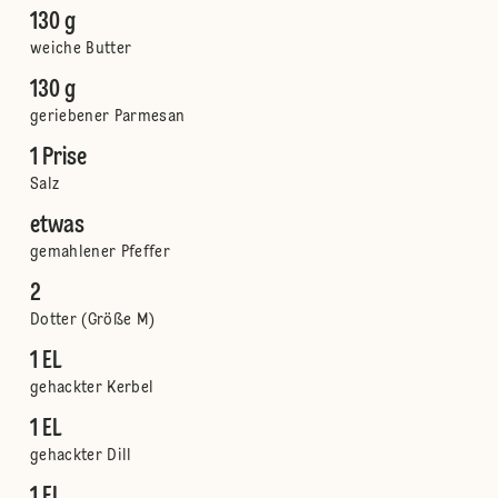
130 g
weiche Butter
130 g
geriebener Parmesan
1 Prise
Salz
etwas
gemahlener Pfeffer
2
Dotter (Größe M)
1 EL
gehackter Kerbel
1 EL
gehackter Dill
1 EL