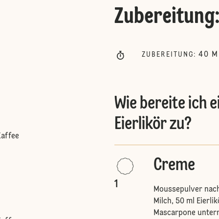
Zubereitung
40
M
ZUBEREITUNG
:
Wie bereite ich e
Eierlikör zu?
Kaffee
Creme
1
Moussepulver nach
Milch, 50 ml Eierl
Mascarpone unter