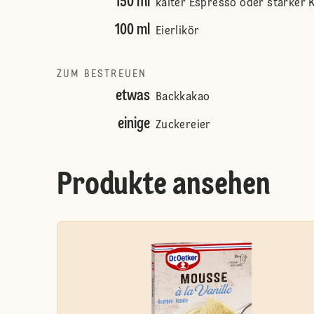
150 ml
kalter Espresso oder starker 
100 ml
Eierlikör
ZUM BESTREUEN
etwas
Backkakao
einige
Zuckereier
Produkte ansehen