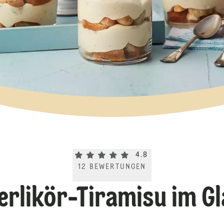
Current rating 4.8. Click to rate.
4.8
12
BEWERTUNGEN
ierlikör-Tiramisu im Gl