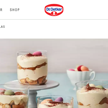
Dr. Oetker
R
SHOP
LAS