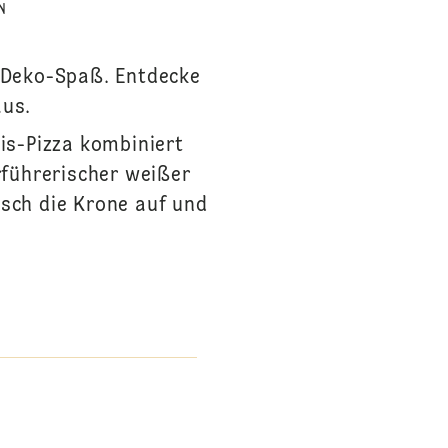
N
m Deko-Spaß. Entdecke
aus.
Eis-Pizza kombiniert
rführerischer weißer
isch die Krone auf und