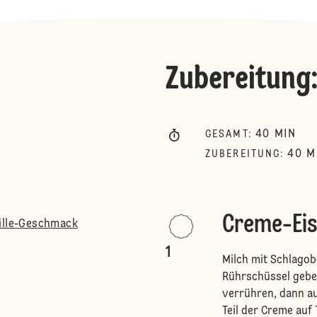
Zubereitung
40
MIN
GESAMT
:
40
M
ZUBEREITUNG
:
Creme-Ei
nille-Geschmack
1
Milch mit Schlagob
Rührschüssel gebe
verrühren, dann au
Teil der Creme auf 