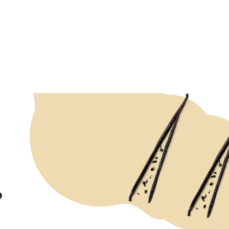
?
ZEPT