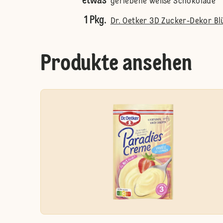
etwas
geriebene weiße Schokolade
1 Pkg.
Dr. Oetker 3D Zucker-Dekor Bl
Produkte ansehen