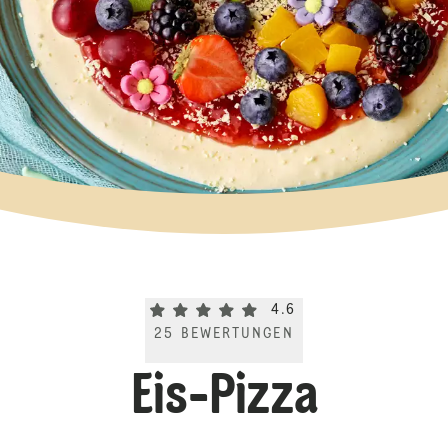
Current rating 4.6. Click to rate.
4.6
25
BEWERTUNGEN
Eis-Pizza