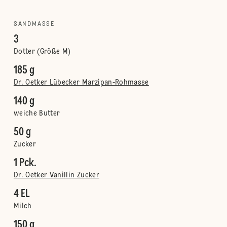
SANDMASSE
3
Dotter (Größe M)
185 g
Dr. Oetker Lübecker Marzipan-Rohmasse
140 g
weiche Butter
50 g
Zucker
1 Pck.
Dr. Oetker Vanillin Zucker
4 EL
Milch
150 g