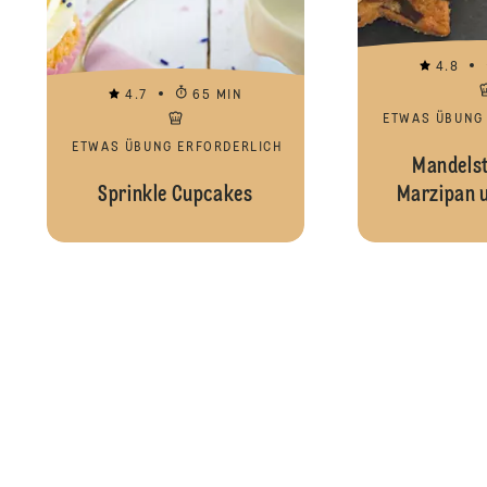
4.8
4.7
65 MIN
ETWAS ÜBUNG
ETWAS ÜBUNG ERFORDERLICH
Mandelst
Sprinkle Cupcakes
Marzipan 