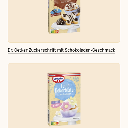
Dr. Oetker Zuckerschrift mit Schokoladen-Geschmack