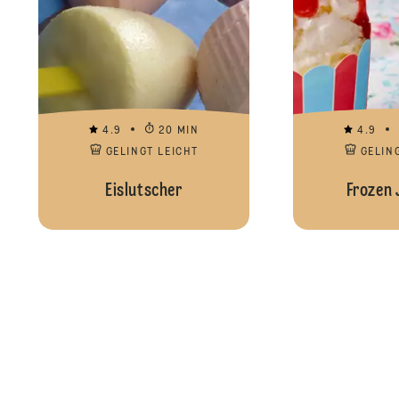
4.9
20 MIN
4.9
GELINGT LEICHT
GELIN
Eislutscher
Frozen 