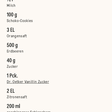
Milch
100 g
Schoko-Cookies
3 EL
Orangensaft
500 g
Erdbeeren
40 g
Zucker
1 Pck.
Dr. Oetker Vanillin Zucker
2 EL
Zitronensaft
200 ml