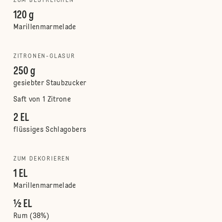
ZUM BESTREICHEN
120 g
Marillenmarmelade
ZITRONEN-GLASUR
250 g
gesiebter Staubzucker
Saft von 1 Zitrone
2 EL
flüssiges Schlagobers
ZUM DEKORIEREN
1 EL
Marillenmarmelade
½ EL
Rum (38%)