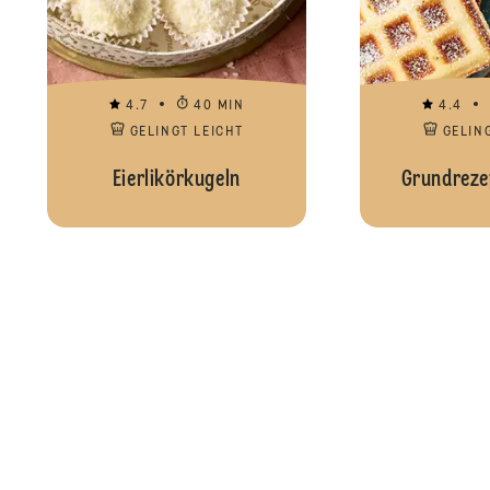
4.7
40 MIN
4.4
GELINGT LEICHT
GELIN
Eierlikörkugeln
Grundreze