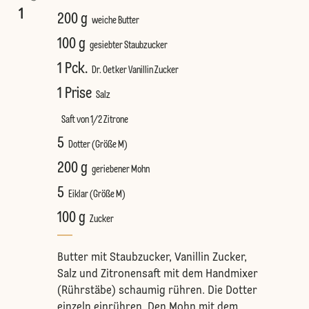
1
200 g
weiche Butter
100 g
gesiebter Staubzucker
1 Pck.
Dr. Oetker Vanillin Zucker
1 Prise
Salz
Saft von 1/2 Zitrone
5
Dotter (Größe M)
200 g
geriebener Mohn
5
Eiklar (Größe M)
100 g
Zucker
Butter mit Staubzucker, Vanillin Zucker,
Salz und Zitronensaft mit dem Handmixer
(Rührstäbe) schaumig rühren. Die Dotter
einzeln einrühren. Den Mohn mit dem