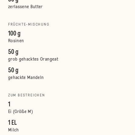
zerlassene Butter
FRÜCHTE-MISCHUNG
100 g
Rosinen
50 g
grob gehacktes Orangeat
50 g
gehackte Mandeln
ZUM BESTREICHEN
1
Ei (Größe M)
1 EL
Milch