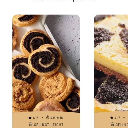
4.6
48 MIN
4.7
GELINGT LEICHT
GELIN