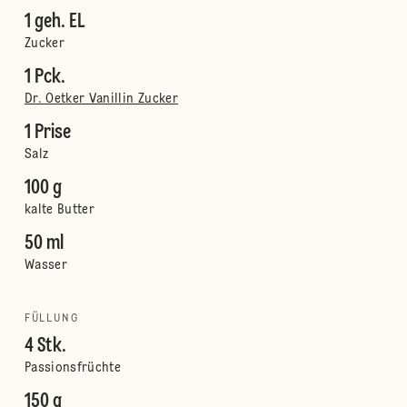
1 geh. EL
Zucker
1 Pck.
Dr. Oetker Vanillin Zucker
1 Prise
Salz
100 g
kalte Butter
50 ml
Wasser
FÜLLUNG
4 Stk.
Passionsfrüchte
150 g