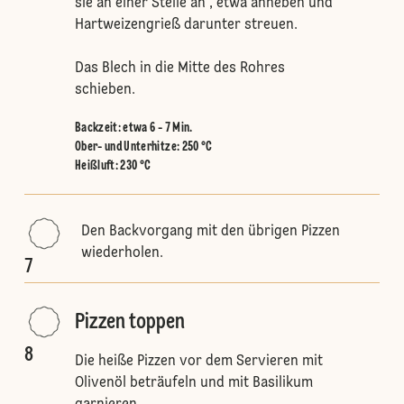
sie an einer Stelle an , etwa anheben und
Hartweizengrieß darunter streuen.
Das Blech in die Mitte des Rohres
schieben.
Backzeit: etwa 6 - 7 Min.
Ober- und Unterhitze
:
250 °C
Heißluft
:
230 °C
Den Backvorgang mit den übrigen Pizzen
wiederholen.
7
Pizzen toppen
8
Die heiße Pizzen vor dem Servieren mit
Olivenöl beträufeln und mit Basilikum