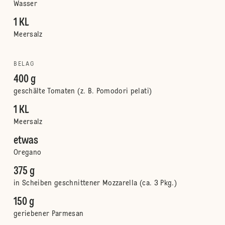
Wasser
1 KL
Meersalz
BELAG
400 g
geschälte Tomaten (z. B. Pomodori pelati)
1 KL
Meersalz
etwas
Oregano
375 g
in Scheiben geschnittener Mozzarella (ca. 3 Pkg.)
150 g
geriebener Parmesan