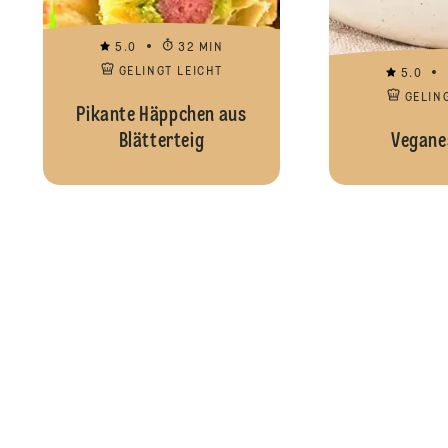
5.0
32 MIN
GELINGT LEICHT
5.0
GELIN
Pikante Häppchen aus
Blätterteig
Vegane