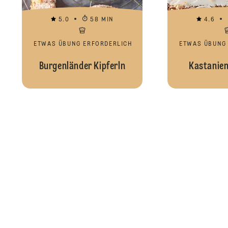
5.0
58 MIN
4.6
ETWAS ÜBUNG ERFORDERLICH
ETWAS ÜBUNG
Burgenländer Kipferln
Kastanien