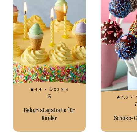
4.4
90 MIN
4.5
Geburtstagstorte für
Kinder
Schoko-C