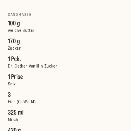
SANDMASSE
100 g
weiche Butter
170 g
Zucker
1 Pck.
Dr. Oetker Vanillin Zucker
1 Prise
Salz
3
Eier (Größe M)
325 ml
Milch
420 g