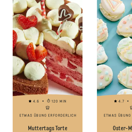
4.6
120 MIN
4.7
ETWAS ÜBUNG ERFORDERLICH
ETWAS ÜBUNG
Muttertags Torte
Oster-M