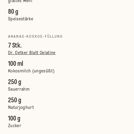
glattes Mehl
80 g
Speisestärke
ANANAS-KOSKOS-FÜLLUNG
7 Stk.
Dr. Oetker Blatt Gelatine
100 ml
Kokosmilch (ungesüßt)
250 g
Sauerrahm
250 g
Naturjoghurt
100 g
Zucker