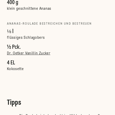
400 g
klein geschnittene Ananas
ANANAS-ROULADE BESTREICHEN UND BESTREUEN
⅛ l
flüssiges Schlagobers
½ Pck.
Dr. Oetker Vanillin Zucker
4 EL
Kokosette
Tipps