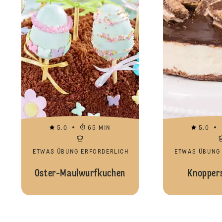
5.0
65 MIN
5.0
ETWAS ÜBUNG ERFORDERLICH
ETWAS ÜBUNG
Oster-Maulwurfkuchen
Knopper