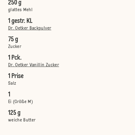
250 g
glattes Mehl
1 gestr. KL
Dr. Oetker Backpulver
75 g
Zucker
1 Pck.
Dr. Oetker Vanillin Zucker
1 Prise
Salz
1
Ei (Größe M)
125 g
weiche Butter