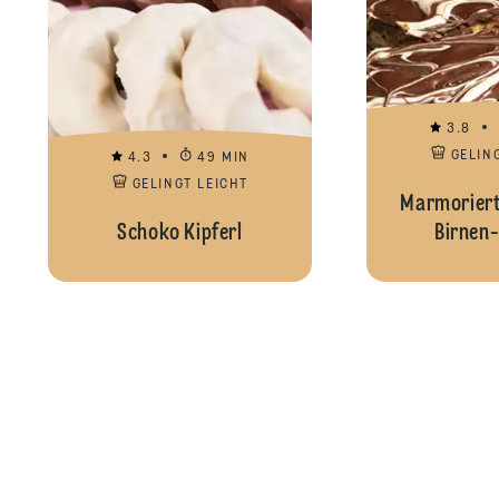
3.8
GELIN
4.3
49 MIN
GELINGT LEICHT
Marmoriert
Schoko Kipferl
Birnen