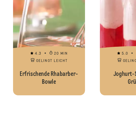
4.3
20 MIN
5.0
GELINGT LEICHT
GELIN
Erfrischende Rhabarber-
Joghurt-
Bowle
Grü