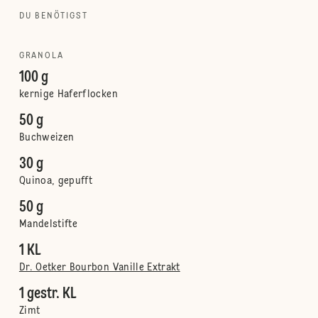
DU BENÖTIGST
GRANOLA
100 g
kernige Haferflocken
50 g
Buchweizen
30 g
Quinoa, gepufft
50 g
Mandelstifte
1 KL
Dr. Oetker Bourbon Vanille Extrakt
1 gestr. KL
Zimt