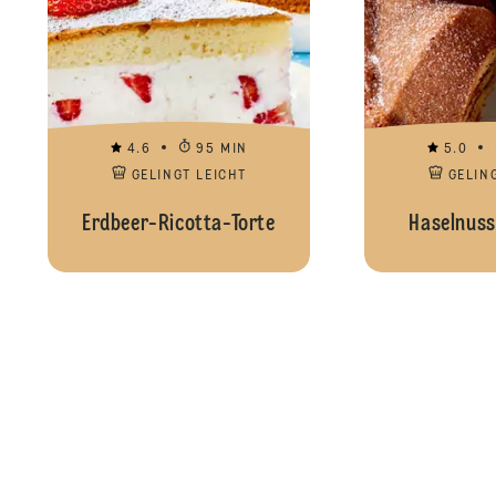
4.6
95 MIN
5.0
GELINGT LEICHT
GELIN
Erdbeer-Ricotta-Torte
Haselnuss