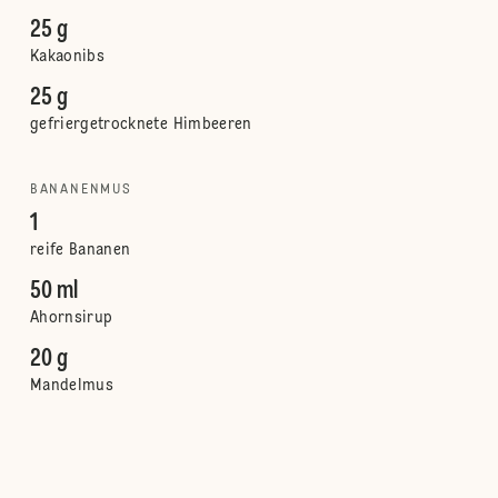
25 g
Kakaonibs
25 g
gefriergetrocknete Himbeeren
BANANENMUS
1
reife Bananen
50 ml
Ahornsirup
20 g
Mandelmus