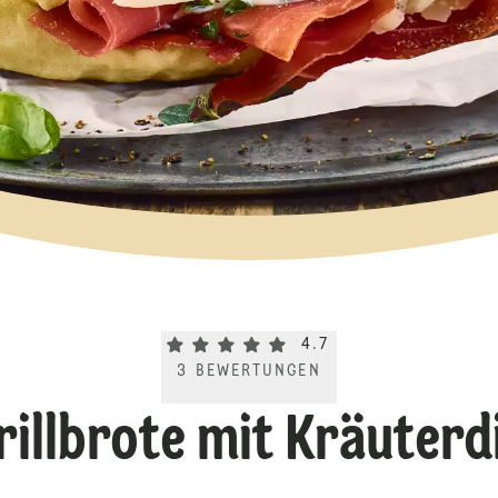
Current rating 4.7. Click to rate.
4.7
3
BEWERTUNGEN
rillbrote mit Kräuterd