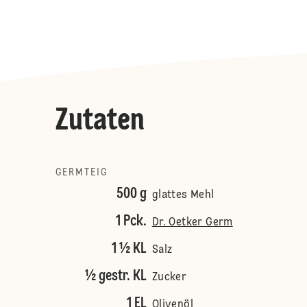
Zutaten
GERMTEIG
500 g
glattes Mehl
1 Pck.
Dr. Oetker Germ
1 ½ KL
Salz
½ gestr. KL
Zucker
1 EL
Olivenöl