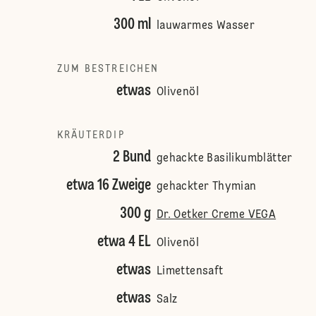
300 ml
lauwarmes Wasser
ZUM BESTREICHEN
etwas
Olivenöl
KRÄUTERDIP
2 Bund
gehackte Basilikumblätter
etwa 16 Zweige
gehackter Thymian
300 g
Dr. Oetker Creme VEGA
etwa 4 EL
Olivenöl
etwas
Limettensaft
etwas
Salz