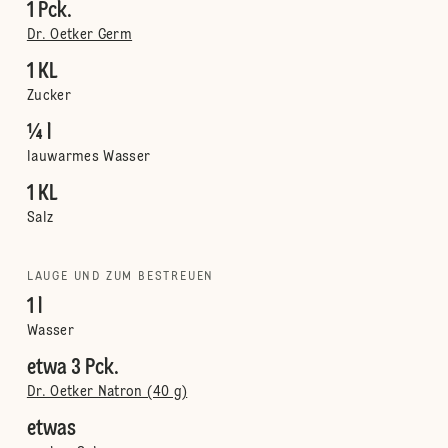
1 Pck.
Dr. Oetker Germ
1 KL
Zucker
¼ l
lauwarmes Wasser
1 KL
Salz
LAUGE UND ZUM BESTREUEN
1 l
Wasser
etwa 3 Pck.
Dr. Oetker Natron (40 g)
etwas