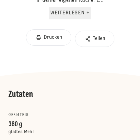
in deiner eigenen Küche. E...
WEITERLESEN +
Drucken
Teilen
Zutaten
GERMTEIG
380 g
glattes Mehl