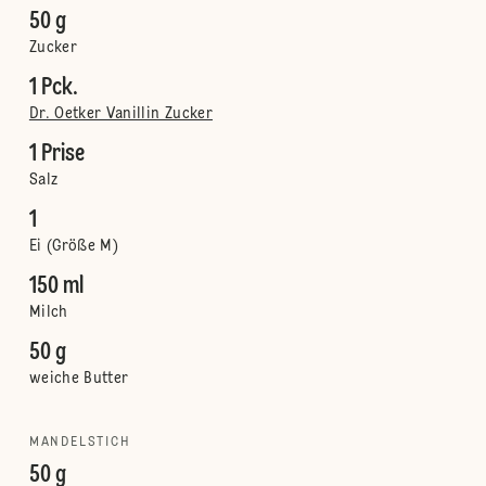
50 g
Zucker
1 Pck.
Dr. Oetker Vanillin Zucker
1 Prise
Salz
1
Ei (Größe M)
150 ml
Milch
50 g
weiche Butter
MANDELSTICH
50 g