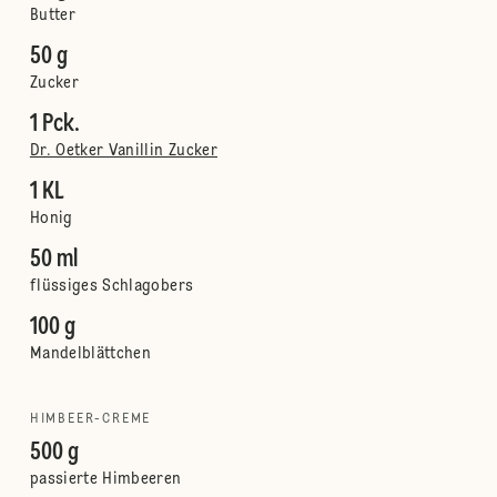
Butter
50 g
Zucker
1 Pck.
Dr. Oetker Vanillin Zucker
1 KL
Honig
50 ml
flüssiges Schlagobers
100 g
Mandelblättchen
HIMBEER-CREME
500 g
passierte Himbeeren