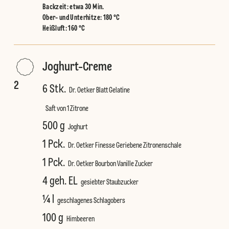
Backzeit: etwa 30 Min.
Ober- und Unterhitze
:
180 °C
Heißluft
:
160 °C
Joghurt-Creme
2
6 Stk.
Dr. Oetker Blatt Gelatine
Saft von 1 Zitrone
500 g
Joghurt
1 Pck.
Dr. Oetker Finesse Geriebene Zitronenschale
1 Pck.
Dr. Oetker Bourbon Vanille Zucker
4 geh. EL
gesiebter Staubzucker
¼ l
geschlagenes Schlagobers
100 g
Himbeeren