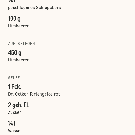
¼ l
geschlagenes Schlagobers
100 g
Himbeeren
ZUM BELEGEN
450 g
Himbeeren
GELEE
1 Pck.
Dr. Oetker Tortengelee rot
2 geh. EL
Zucker
¼ l
Wasser