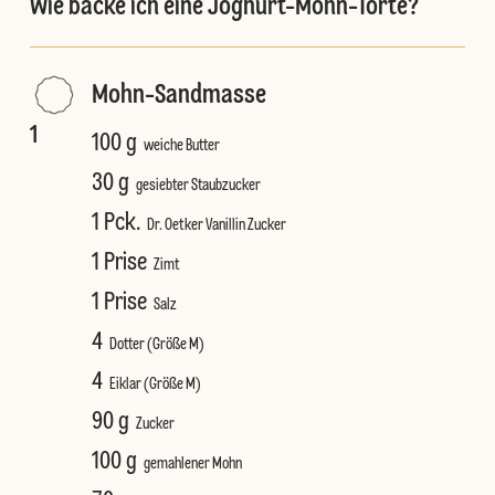
Wie backe ich eine Joghurt-Mohn-Torte?
Mohn-Sandmasse
1
100 g
weiche Butter
30 g
gesiebter Staubzucker
1 Pck.
Dr. Oetker Vanillin Zucker
1 Prise
Zimt
1 Prise
Salz
4
Dotter (Größe M)
4
Eiklar (Größe M)
90 g
Zucker
100 g
gemahlener Mohn