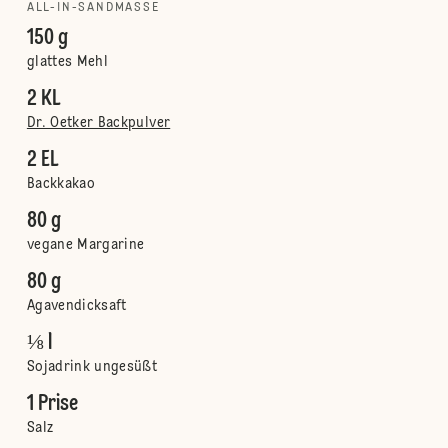
ALL-IN-SANDMASSE
150 g
glattes Mehl
2 KL
Dr. Oetker Backpulver
2 EL
Backkakao
80 g
vegane Margarine
80 g
Agavendicksaft
⅛ l
Sojadrink ungesüßt
1 Prise
Salz