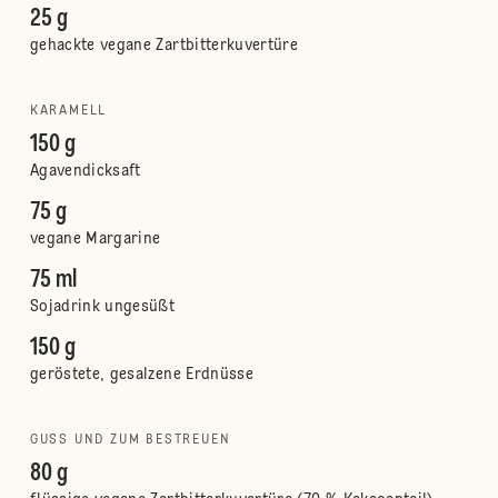
25 g
gehackte vegane Zartbitterkuvertüre
KARAMELL
150 g
Agavendicksaft
75 g
vegane Margarine
75 ml
Sojadrink ungesüßt
150 g
geröstete, gesalzene Erdnüsse
GUSS UND ZUM BESTREUEN
80 g