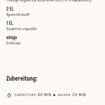
flüssige vegane Zartbitterkuvertüre (70 % Kakaoanteil)
2 EL
Agavendicksaft
1 EL
Sojadrink ungesüßt
einige
Erdnüsse
Zubereitung
:
60
MIN
25
MIN
ZUBEREITUNG
:
BACKEN
: