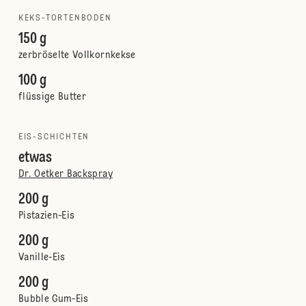
KEKS-TORTENBODEN
150 g
zerbröselte Vollkornkekse
100 g
flüssige Butter
EIS-SCHICHTEN
etwas
Dr. Oetker Backspray
200 g
Pistazien-Eis
200 g
Vanille-Eis
200 g
Bubble Gum-Eis