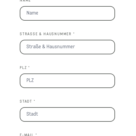
NAME *
STRASSE & HAUSNUMMER *
PLZ *
STADT *
E-MAIL *