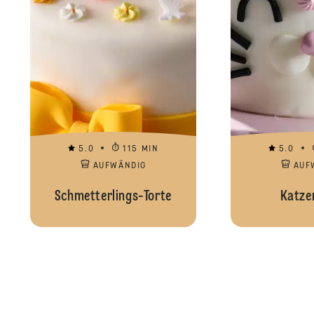
5.0
115 MIN
5.0
AUFWÄNDIG
AUF
Schmetterlings-Torte
Katze