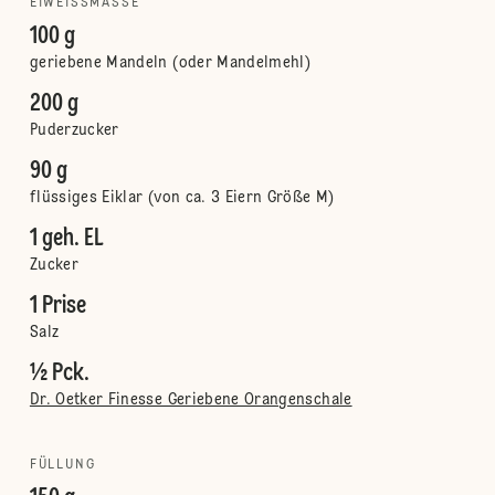
EIWEISSMASSE
100 g
geriebene Mandeln (oder Mandelmehl)
200 g
Puderzucker
90 g
flüssiges Eiklar (von ca. 3 Eiern Größe M)
1 geh. EL
Zucker
1 Prise
Salz
½ Pck.
Dr. Oetker Finesse Geriebene Orangenschale
FÜLLUNG