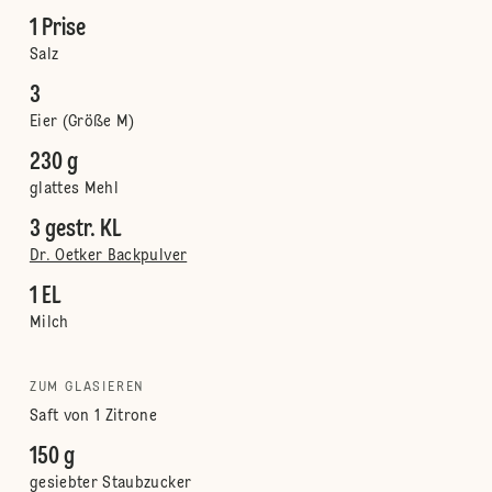
1 Prise
Salz
3
Eier (Größe M)
230 g
glattes Mehl
3 gestr. KL
Dr. Oetker Backpulver
1 EL
Milch
ZUM GLASIEREN
Saft von 1 Zitrone
150 g
gesiebter Staubzucker