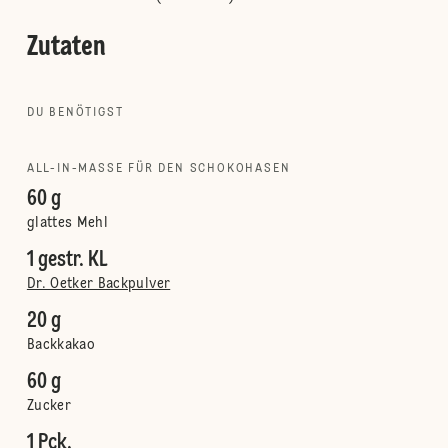
Zutaten
DU BENÖTIGST
ALL-IN-MASSE FÜR DEN SCHOKOHASEN
60 g
glattes Mehl
1 gestr. KL
Dr. Oetker Backpulver
20 g
Backkakao
60 g
Zucker
1 Pck.