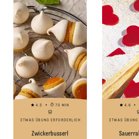
4.5
70 MIN
4.6
ETWAS ÜBUNG ERFORDERLICH
ETWAS ÜBUNG
Zwickerbusserl
Sauerra