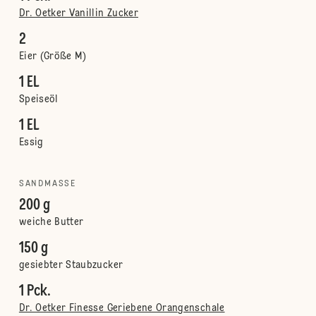
Dr. Oetker Vanillin Zucker
2
Eier (Größe M)
1 EL
Speiseöl
1 EL
Essig
SANDMASSE
200 g
weiche Butter
150 g
gesiebter Staubzucker
1 Pck.
Dr. Oetker Finesse Geriebene Orangenschale