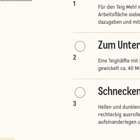
1
Für den Teig Mehl 
Arbeitsfläche sieb
dazugeben und mit
Zum Unte
2
Eine Teighälfte mit
gewickelt ca. 40 Min
Schnecke
3
Hellen und dunklen
rechteckig ausroll
aufeinanderlegen u