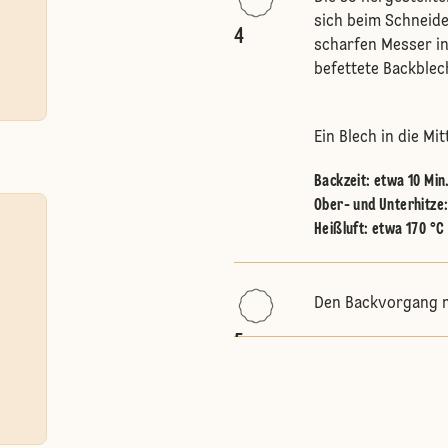
sich beim Schneide
4
scharfen Messer in
befettete Backblec
Ein Blech in die M
Backzeit: etwa 10 Min
Ober- und Unterhitze
Heißluft
:
etwa 170 °C
Den Backvorgang m
5