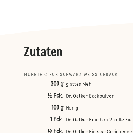
Zutaten
MÜRBTEIG FÜR SCHWARZ-WEISS-GEBÄCK
300 g
glattes Mehl
½ Pck.
Dr. Oetker Backpulver
100 g
Honig
1 Pck.
Dr. Oetker Bourbon Vanille Zu
½ Pck.
Dr. Oetker Finesse Geriebene 