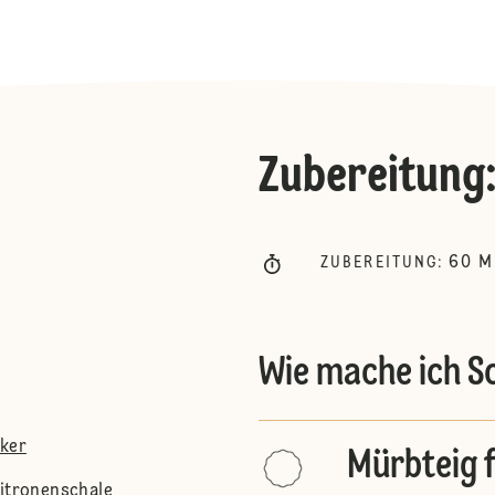
Zubereitung
60
M
ZUBEREITUNG
:
Wie mache ich 
cker
Mürbteig 
Zitronenschale