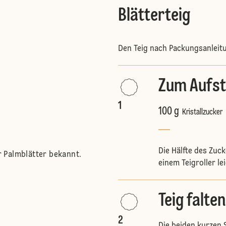
Blätterteig
Den Teig nach Packungsanleit
Zum Aufs
1
100 g
Kristallzucker
Die Hälfte des Zuc
 Palmblätter bekannt.
einem Teigroller le
Teig falten
2
Die beiden kurzen S