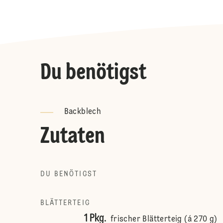
Du benötigst
Backblech
Zutaten
DU BENÖTIGST
BLÄTTERTEIG
1 Pkg.
frischer Blätterteig (á 270 g)