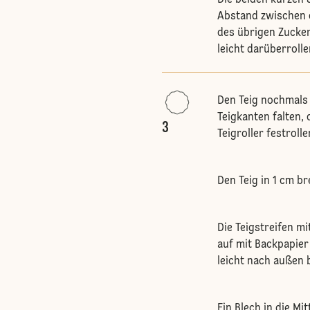
Abstand zwischen d
des übrigen Zucker
leicht darüberroll
Den Teig nochmals 
Teigkanten falten,
3
Teigroller festroll
Den Teig in 1 cm br
Die Teigstreifen m
auf mit Backpapier
leicht nach außen 
Ein Blech in die M