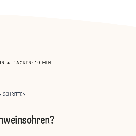
:
IN
10
MIN
BACKEN
:
N SCHRITTEN
chweinsohren?