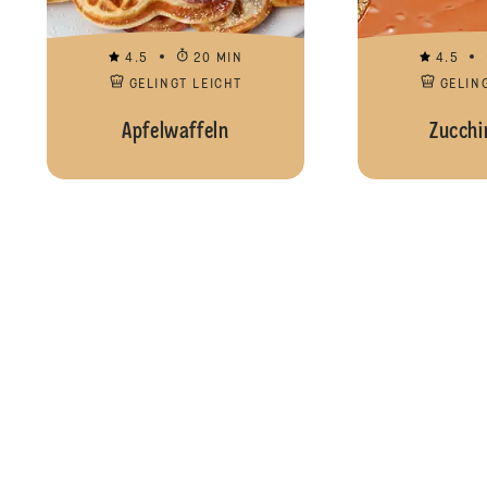
4.5
20 MIN
4.5
GELINGT LEICHT
GELIN
Apfelwaffeln
Zucchi