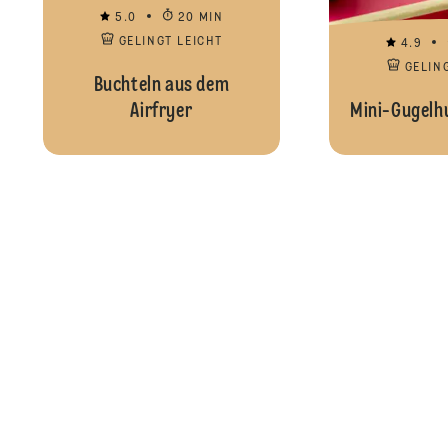
5.0
20 MIN
GELINGT LEICHT
4.9
GELIN
Buchteln aus dem
Airfryer
Mini-Gugelh