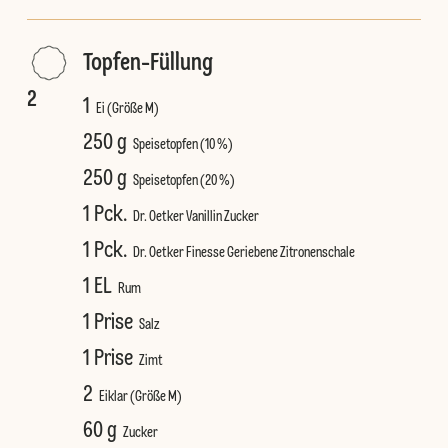
Topfen-Füllung
2
1
Ei (Größe M)
250 g
Speisetopfen (10 %)
250 g
Speisetopfen (20 %)
1 Pck.
Dr. Oetker Vanillin Zucker
1 Pck.
Dr. Oetker Finesse Geriebene Zitronenschale
1 EL
Rum
1 Prise
Salz
1 Prise
Zimt
2
Eiklar (Größe M)
60 g
Zucker