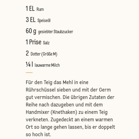
1 EL
Rum
3 EL
Speiseöl
60 g
gesiebter Staubzucker
1 Prise
Salz
2
Dotter (Größe M)
¼ l
lauwarme Milch
Für den Teig das Mehl in eine
Rührschüssel sieben und mit der Germ
gut vermischen. Die übrigen Zutaten der
Reihe nach dazugeben und mit dem
Handmixer (Knethaken) zu einem Teig
verkneten. Zugedeckt an einem warmen
Ort so lange gehen lassen, bis er doppelt
so hoch ist.