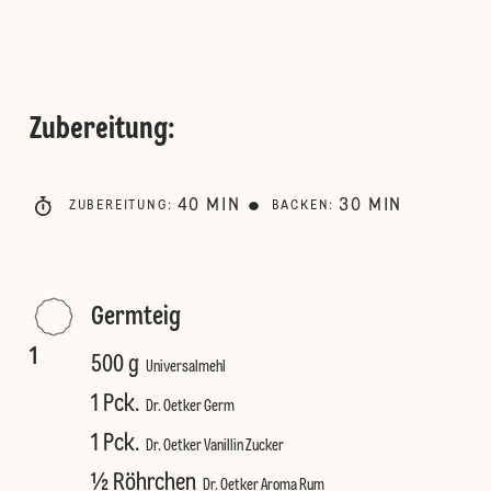
Zubereitung
:
40
MIN
30
MIN
ZUBEREITUNG
:
BACKEN
:
Germteig
1
500 g
Universalmehl
1 Pck.
Dr. Oetker Germ
1 Pck.
Dr. Oetker Vanillin Zucker
½ Röhrchen
Dr. Oetker Aroma Rum