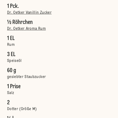
1 Pck.
Dr. Oetker Vanillin Zucker
½ Röhrchen
Dr. Oetker Aroma Rum
1 EL
Rum
3 EL
Speiseöl
60 g
gesiebter Staubzucker
1 Prise
Salz
2
Dotter (Größe M)