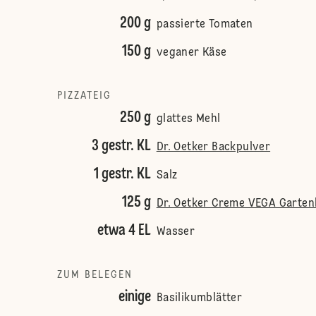
200 g
passierte Tomaten
150 g
veganer Käse
PIZZATEIG
250 g
glattes Mehl
3 gestr. KL
Dr. Oetker Backpulver
1 gestr. KL
Salz
125 g
Dr. Oetker Creme VEGA Garten
etwa 4 EL
Wasser
ZUM BELEGEN
einige
Basilikumblätter