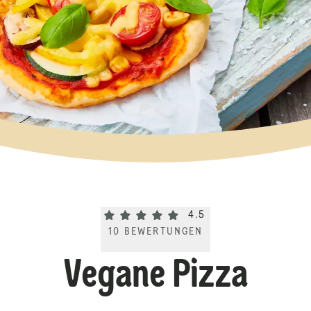
Current rating 4.5. Click to rate.
4.5
10
BEWERTUNGEN
Vegane Pizza