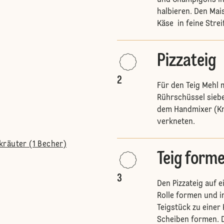
und Champigons in
halbieren. Den Mai
Käse in feine Stre
Pizzateig
2
Für den Teig Mehl 
Rührschüssel siebe
dem Handmixer (Kne
verkneten.
kräuter (1 Becher)
Teig form
3
Den Pizzateig auf e
Rolle formen und i
Teigstück zu einer
Scheiben formen. D