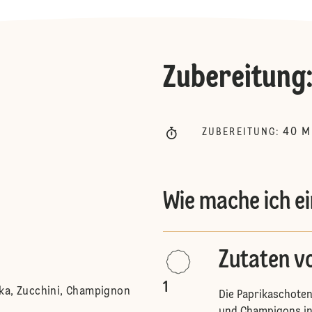
Zubereitung
40
M
ZUBEREITUNG
:
Wie mache ich e
Zutaten v
1
ka, Zucchini, Champignon
Die Paprikaschoten