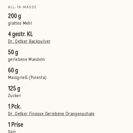
ALL-IN-MASSE
200 g
glattes Mehl
4 gestr. KL
Dr. Oetker Backpulver
50 g
geriebene Mandeln
60 g
Maisgrieß (Polenta)
125 g
Zucker
1 Pck.
Dr. Oetker Finesse Geriebene Orangenschale
1 Prise
Salz