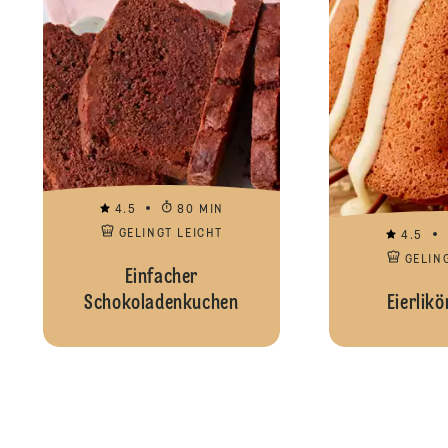
4.5
80 MIN
GELINGT LEICHT
4.5
GELIN
Einfacher
Schokoladenkuchen
Eierlik