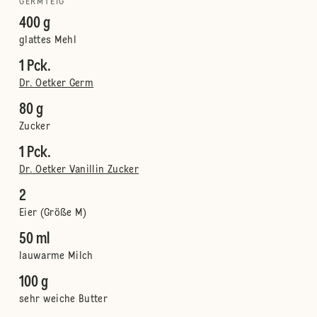
GERMTEIG
400 g
glattes Mehl
1 Pck.
Dr. Oetker Germ
80 g
Zucker
1 Pck.
Dr. Oetker Vanillin Zucker
2
Eier (Größe M)
50 ml
lauwarme Milch
100 g
sehr weiche Butter