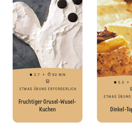
3.7
90 MIN
5.0
ETWAS ÜBUNG ERFORDERLICH
ETWAS ÜBUNG
Fruchtiger Grusel-Wusel-
Kuchen
Dinkel-To