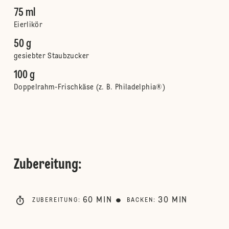
75 ml
Eierlikör
50 g
gesiebter Staubzucker
100 g
Doppelrahm-Frischkäse (z. B. Philadelphia®)
Zubereitung
:
60
MIN
30
MIN
ZUBEREITUNG
:
BACKEN
: