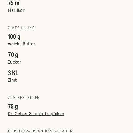
75 ml
Eierlikör
ZIMTFÜLLUNG
100 g
weiche Butter
70 g
Zucker
3 KL
Zimt
ZUM BESTREUEN
75 g
Dr. Oetker Schoko Tröpfchen
EIERLIKÖR-FRISCHKÄSE-GLASUR