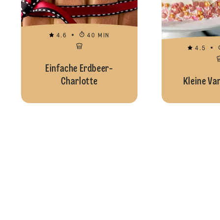
4.6
40 MIN
4.5
Einfache Erdbeer-
Charlotte
Kleine Van