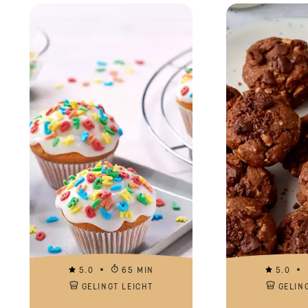
5.0
65 MIN
5.0
GELINGT LEICHT
GELIN