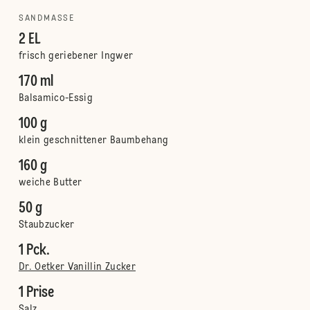
SANDMASSE
2 EL
frisch geriebener Ingwer
170 ml
Balsamico-Essig
100 g
klein geschnittener Baumbehang
160 g
weiche Butter
50 g
Staubzucker
1 Pck.
Dr. Oetker Vanillin Zucker
1 Prise
Salz