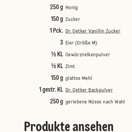
250 g
Honig
150 g
Zucker
1 Pck.
Dr. Oetker Vanillin Zucker
3
Eier (Größe M)
½ KL
Gewürznelkenpulver
½ KL
Zimt
150 g
glattes Mehl
1 gestr. KL
Dr. Oetker Backpulver
250 g
geriebene Nüsse nach Wahl
Produkte ansehen