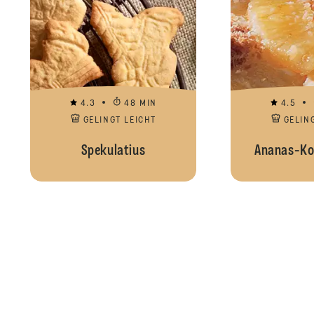
4.3
48 MIN
4.5
GELINGT LEICHT
GELIN
Spekulatius
Ananas-Ko