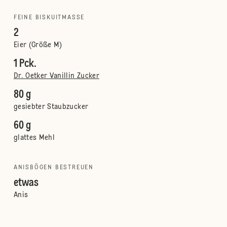
FEINE BISKUITMASSE
2
Eier (Größe M)
1 Pck.
Dr. Oetker Vanillin Zucker
80 g
gesiebter Staubzucker
60 g
glattes Mehl
ANISBÖGEN BESTREUEN
etwas
Anis