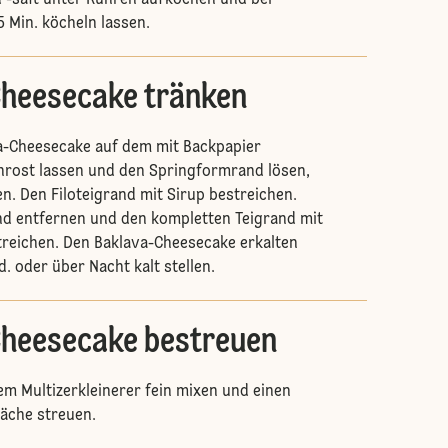
 -saft unter Rühren aufkochen und bei
 5 Min. köcheln lassen.
heesecake tränken
a-Cheesecake auf dem mit Backpapier
nrost lassen und den Springformrand lösen,
en. Den Filoteigrand mit Sirup bestreichen.
d entfernen und den kompletten Teigrand mit
treichen. Den Baklava-Cheesecake erkalten
d. oder über Nacht kalt stellen.
heesecake bestreuen
nem Multizerkleinerer fein mixen und einen
läche streuen.