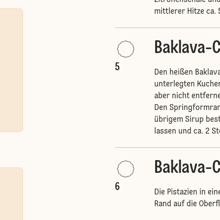
Zitronenschale und
mittlerer Hitze ca.
Baklava-C
5
Den heißen Baklav
unterlegten Kuche
aber nicht entfern
Den Springformran
übrigem Sirup bes
lassen und ca. 2 St
Baklava-C
6
Die Pistazien in ei
Rand auf die Oberf