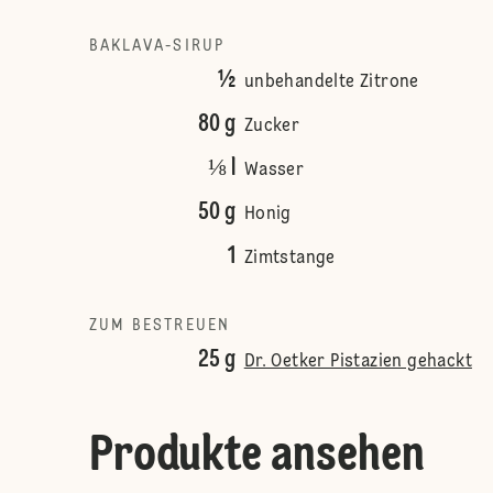
BAKLAVA-SIRUP
½
unbehandelte Zitrone
80 g
Zucker
⅛ l
Wasser
50 g
Honig
1
Zimtstange
ZUM BESTREUEN
25 g
Dr. Oetker Pistazien gehackt
Produkte ansehen