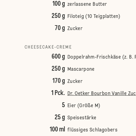
100 g
zerlassene Butter
250 g
Filoteig (10 Teigplatten)
70 g
Zucker
CHEESECAKE-CREME
600 g
Doppelrahm-Frischkäse (z. B. 
250 g
Mascarpone
170 g
Zucker
1 Pck.
Dr. Oetker Bourbon Vanille Zu
5
Eier (Größe M)
25 g
Speisestärke
100 ml
flüssiges Schlagobers