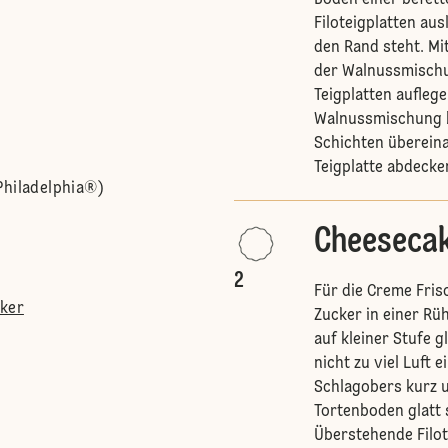
Boden einer befett
Filoteigplatten au
den Rand steht. Mit
der Walnussmischu
Teigplatten auflege
Walnussmischung b
Schichten übereina
Teigplatte abdecke
Philadelphia®)
Cheeseca
2
Für die Creme Fris
cker
Zucker in einer R
auf kleiner Stufe g
nicht zu viel Luft 
Schlagobers kurz 
Tortenboden glatt 
Überstehende Filo