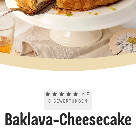
Current rating 5.0. Click to rate.
5.0
8
BEWERTUNGEN
Baklava-Cheesecake