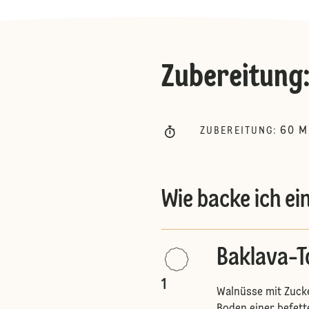
Zubereitung
60
M
ZUBEREITUNG
:
Wie backe ich e
Baklava-T
1
Walnüsse mit Zucke