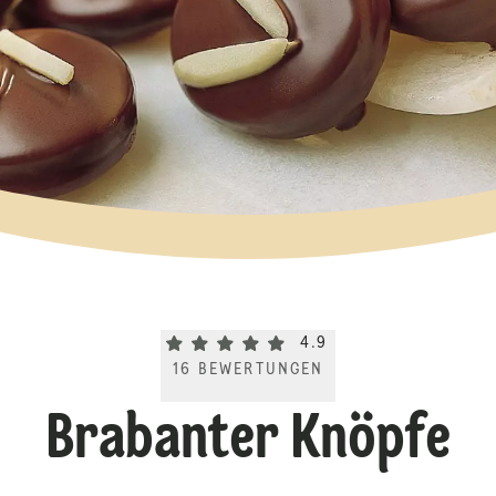
Current rating 4.9. Click to rate.
4.9
16
BEWERTUNGEN
Brabanter Knöpfe