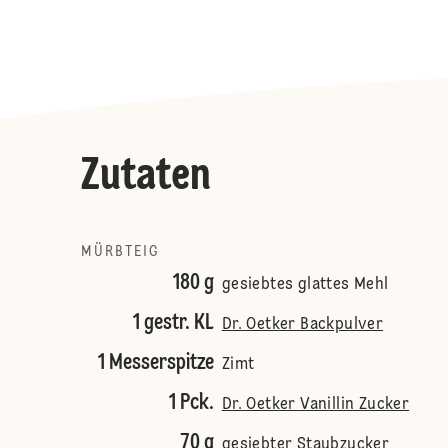
Zutaten
MÜRBTEIG
180 g
gesiebtes glattes Mehl
1 gestr. KL
Dr. Oetker Backpulver
1 Messerspitze
Zimt
1 Pck.
Dr. Oetker Vanillin Zucker
70 g
gesiebter Staubzucker