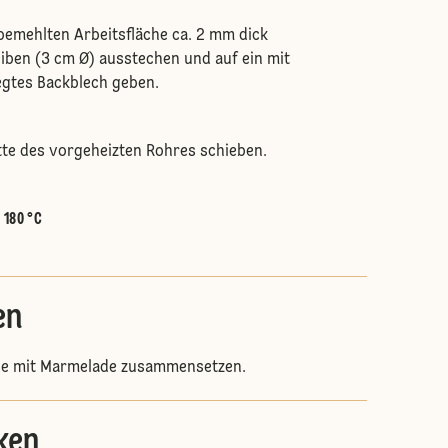
 bemehlten Arbeitsfläche ca. 2 mm dick
iben (3 cm Ø) ausstechen und auf ein mit
egtes Backblech geben.
itte des vorgeheizten Rohres schieben.
.
:
180 °C
en
kse mit Marmelade zusammensetzen.
ken