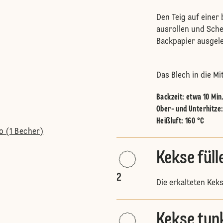
Den Teig auf einer
ausrollen und Sche
Backpapier ausgel
Das Blech in die M
Backzeit: etwa 10 Min
Ober- und Unterhitze
Heißluft
:
160 °C
o (1 Becher)
Kekse füll
2
Die erkalteten Ke
Kekse tun