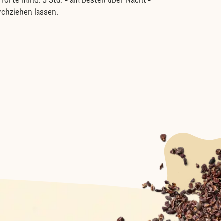
 Torte mind. 3 Std. - am besten über Nacht -
rchziehen lassen.