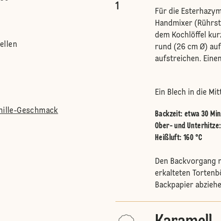
1
Für die Esterhazym
Handmixer (Rührstä
dem Kochlöffel kur
ellen
rund (26 cm Ø) auf
aufstreichen. Ein
Ein Blech in die M
anille-Geschmack
Backzeit: etwa 30 Min
Ober- und Unterhitze
Heißluft
:
160 °C
Den Backvorgang m
erkalteten Tortenb
Backpapier abziehe