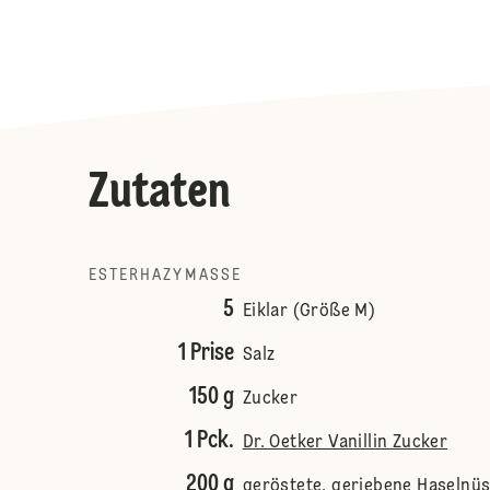
Zutaten
ESTERHAZYMASSE
5
Eiklar (Größe M)
1 Prise
Salz
150 g
Zucker
1 Pck.
Dr. Oetker Vanillin Zucker
200 g
geröstete, geriebene Haselnü