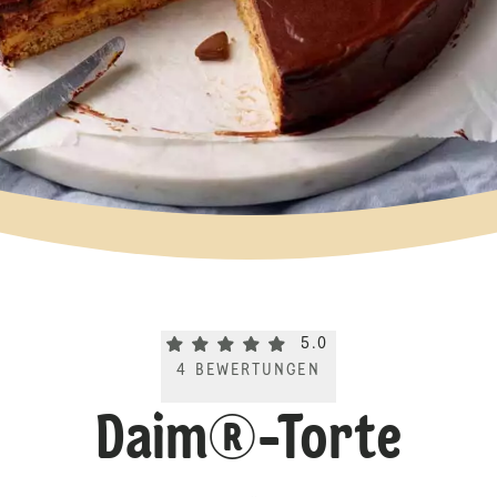
Current rating 5.0. Click to rate.
5.0
4
BEWERTUNGEN
Daim®-Torte