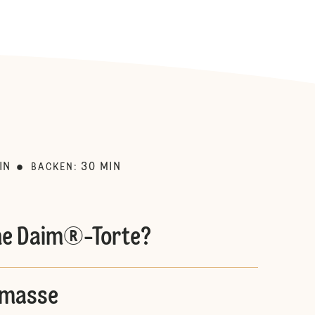
:
IN
30
MIN
BACKEN
:
ine Daim®-Torte?
ymasse