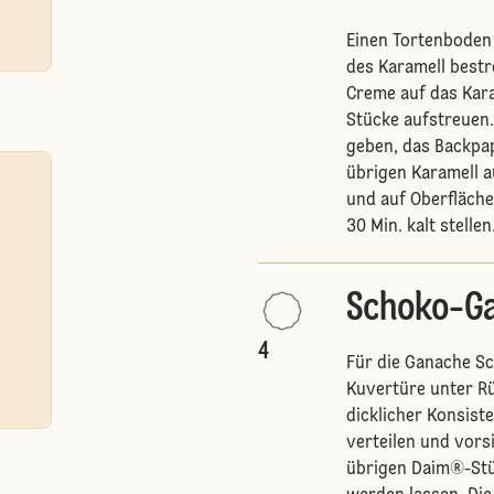
Einen Tortenboden 
des Karamell bestr
Creme auf das Kar
Stücke aufstreuen
geben, das Backpap
übrigen Karamell a
und auf Oberfläche 
30 Min. kalt stellen
Schoko-G
4
Für die Ganache S
Kuvertüre unter Rü
dicklicher Konsist
verteilen und vors
übrigen Daim®-Stü