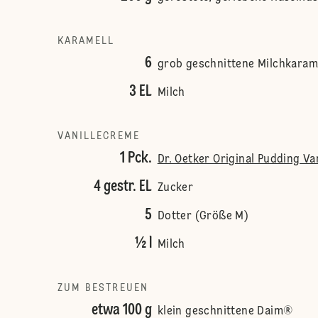
KARAMELL
6
grob geschnittene Milchkaram
3 EL
Milch
VANILLECREME
1 Pck.
Dr. Oetker Original Pudding V
4 gestr. EL
Zucker
5
Dotter (Größe M)
½ l
Milch
ZUM BESTREUEN
etwa 100 g
klein geschnittene Daim®