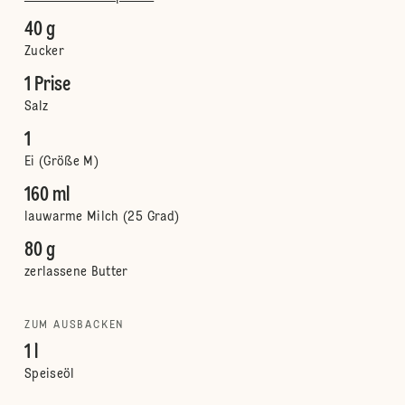
40 g
Zucker
1 Prise
Salz
1
Ei (Größe M)
160 ml
lauwarme Milch (25 Grad)
80 g
zerlassene Butter
ZUM AUSBACKEN
1 l
Speiseöl