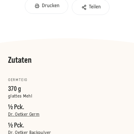
Drucken
Teilen
Zutaten
GERMTEIG
370 g
glattes Mehl
½ Pck.
Dr. Oetker Germ
½ Pck.
Dr. Oetker Backpulver