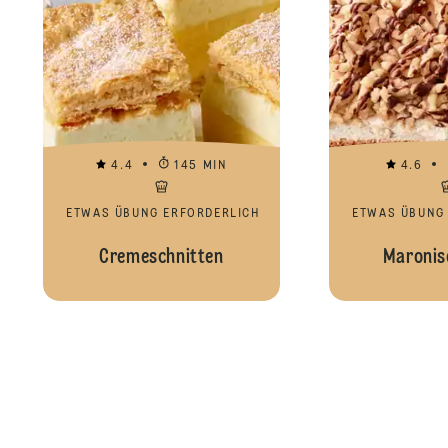
4.4
145 MIN
4.6
ETWAS ÜBUNG ERFORDERLICH
ETWAS ÜBUNG
Cremeschnitten
Maronis